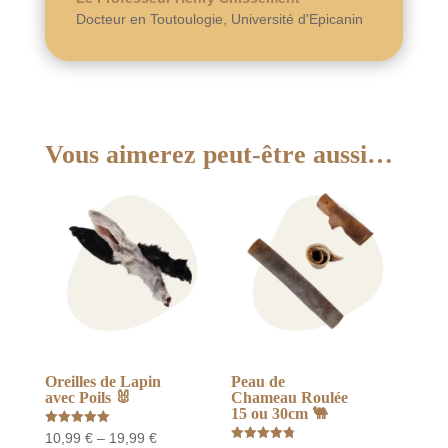
Docteur en Toutoulogie
,
Université d'Epicanin
Vous aimerez peut-être aussi…
Oreilles de Lapin
Peau de
avec Poils 🐰
Chameau Roulée
15 ou 30cm 🐫
Note
Price
10,99
€
–
19,99
€
5.00