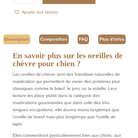
Oreille
Ajouter aux favoris
de
Chèvre
sans
fourrure
Description
Composition
FAQ
Plus d'infos
🐐
En savoir plus sur les oreilles de
chèvre pour chien ?
Les oreilles de chèvre sont des friandises naturelles de
mastication qui permettent de varier des protéines plus
classiques comme le bœuf, le porc ou la volaille. Leur
texture les place plutôt dans la catégorie des
mastications gourmandes que dans celle des très
longues occupations, elle durera moins longtemps que
l'oreille de boeuf mais plus longtemps que l'oreille de
lapin.
Elles conviendront particulièrement bien aux chiots, aux