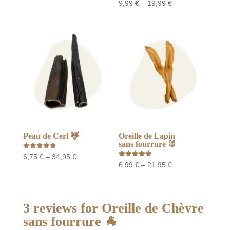
Note
Price
9,99
€
–
19,99
€
sur 5
range:
4.75
sur 5
range:
10,99 €
9,99 €
through
through
19,99 €
19,99 €
Peau de Cerf 🦌
Oreille de Lapin
sans fourrure 🐰
Note
Price
6,75
€
–
34,95
€
4.82
Note
Price
6,99
€
–
21,95
€
sur 5
range:
5.00
sur 5
range:
6,75 €
6,99 €
through
through
3 reviews for
Oreille de Chèvre
34,95 €
21,95 €
sans fourrure 🐐