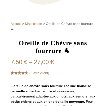
Accueil
>
Mastication
>
Oreille de Chèvre sans fourrure
🐐
Oreille de Chèvre sans
fourrure 🐐
Price
7,50
€
–
27,00
€
range:
7,50 €
(
3
avis client)
through
Noté
3
4.67
sur 5
27,00 €
basé sur
L’oreille de chèvre sans fourrure est une friandise
notations
naturelle à mâcher
, simple et savoureuse,
client
particulièrement
adaptée aux chiots, aux seniors, aux
petits chiens et aux chiens de taille moyenne.
Pour