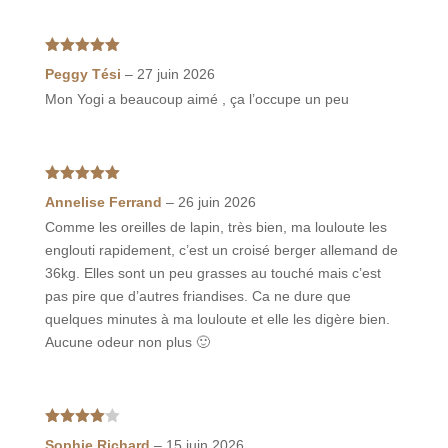
Note
5
sur
Peggy Tési
–
27 juin 2026
5
Mon Yogi a beaucoup aimé , ça l’occupe un peu
Note
5
sur
Annelise Ferrand
–
26 juin 2026
5
Comme les oreilles de lapin, très bien, ma louloute les
englouti rapidement, c’est un croisé berger allemand de
36kg. Elles sont un peu grasses au touché mais c’est
pas pire que d’autres friandises. Ca ne dure que
quelques minutes à ma louloute et elle les digère bien.
Aucune odeur non plus 🙂
Note
4
Sophie Richard
–
15 juin 2026