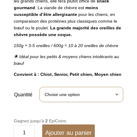
les grands chiens, elle fera plutôt office de
snack
gourmand
. La viande de chèvre est
moins
susceptible d’être allergisante
pour les chiens, en
comparaison des protéines plus classiques comme le
bœuf ou le poulet.
La grande majorité des oreilles de
chèvre possède une coque.
150g ≈ 3-5 oreilles / 600g ≈ 10 à 20 oreilles de chèvre
🌟 Idéal pour les petits & moyens chiens intolérants au
bœuf
Convient à : Chiot, Senior, Petit chien, Moyen chien
Quantité
Gagnez jusqu'à
2
EpiCoins.
quantité
Ajouter au panier
de